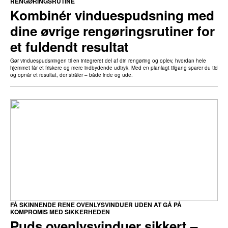
RENGØRINGSRUTINE
Kombinér vinduespudsning med
dine øvrige rengøringsrutiner for
et fuldendt resultat
Gør vinduespudsningen til en integreret del af din rengøring og oplev, hvordan hele
hjemmet får et friskere og mere indbydende udtryk. Med en planlagt tilgang sparer du tid
og opnår et resultat, der stråler – både inde og ude.
FÅ SKINNENDE RENE OVENLYSVINDUER UDEN AT GÅ PÅ
KOMPROMIS MED SIKKERHEDEN
Puds ovenlysvinduer sikkert –