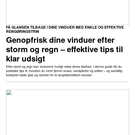
FÅ GLANSEN TILBAGE I DINE VINDUER MED ENKLE OG EFFEKTIVE
RENGØRINGSTRIN
Genopfrisk dine vinduer efter
storm og regn – effektive tips til
klar udsigt
Efter storm og regn kan vinduerne hurtigt miste deres klarhed. I denne guide får du
praktiske tips til, hvordan du nemt fjerner snavs, vandpletter og striber – og samtidig
beskytter både glas og rammer for et langtidsholdbart resultat.