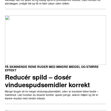
værktøjer kan du spare tid og stadig opnå et professionelt resultat. Læs hvordan du
planlægger, undgår fejl og får et klart udsyn uden striber.
FÅ SKINNENDE RENE RUDER MED MINDRE MIDDEL OG STØRRE
EFFEKT
Reducér spild – dosér
vinduespudsemidler korrekt
Mange bruger alt for meget vinduespudsemiddel, uden at resultatet bliver bedre –
tværtimod. Lær hvordan du doserer korrekt, sparer penge, skåner miljøet og får et
klarere resultat med mindre indsats.