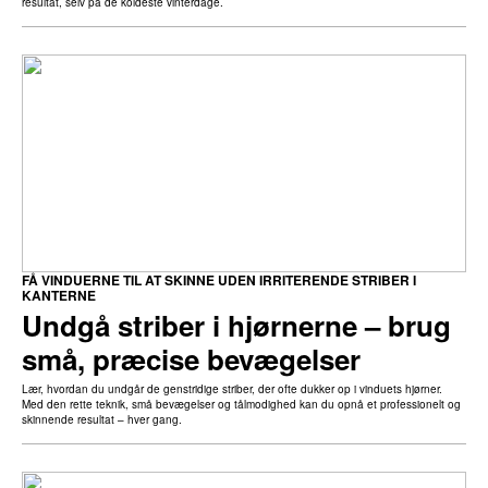
resultat, selv på de koldeste vinterdage.
FÅ VINDUERNE TIL AT SKINNE UDEN IRRITERENDE STRIBER I
KANTERNE
Undgå striber i hjørnerne – brug
små, præcise bevægelser
Lær, hvordan du undgår de genstridige striber, der ofte dukker op i vinduets hjørner.
Med den rette teknik, små bevægelser og tålmodighed kan du opnå et professionelt og
skinnende resultat – hver gang.