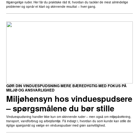
tilgængelige ruder. Her får du praktiske råd til, hvordan du tackler de mest almindelige
problemer og opnår et klart og skinnende resultat – hver gang.
GØR DIN VINDUESPUDSNING MERE BÆREDYGTIG MED FOKUS PÅ
MILJØ OG ANSVARLIGHED
Miljøhensyn hos vinduespudsere
– spørgsmålene du bør stille
Vinduespudsning handler ikke kun om skinnende ruder – men også om miljøpåvirkning,
transport, vandforbrug og arbejdsmiljø. Få indsigt i, hvordan du som kunde kan stille de
rigtige spørgsmål og vælge en vinduespudser med grøn samvittighed.