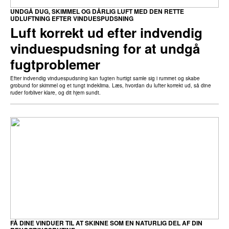
UNDGÅ DUG, SKIMMEL OG DÅRLIG LUFT MED DEN RETTE
UDLUFTNING EFTER VINDUESPUDSNING
Luft korrekt ud efter indvendig
vinduespudsning for at undgå
fugtproblemer
Efter indvendig vinduespudsning kan fugten hurtigt samle sig i rummet og skabe
grobund for skimmel og et tungt indeklima. Læs, hvordan du lufter korrekt ud, så dine
ruder forbliver klare, og dit hjem sundt.
FÅ DINE VINDUER TIL AT SKINNE SOM EN NATURLIG DEL AF DIN