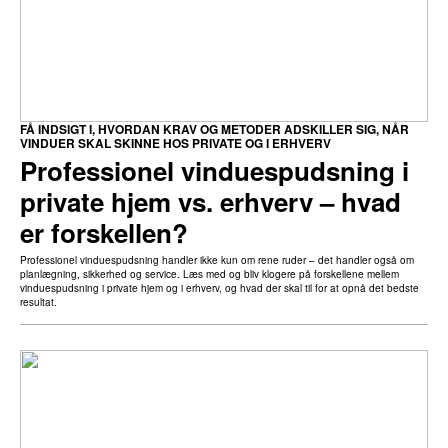
FÅ INDSIGT I, HVORDAN KRAV OG METODER ADSKILLER SIG, NÅR
VINDUER SKAL SKINNE HOS PRIVATE OG I ERHVERV
Professionel vinduespudsning i
private hjem vs. erhverv – hvad
er forskellen?
Professionel vinduespudsning handler ikke kun om rene ruder – det handler også om
planlægning, sikkerhed og service. Læs med og bliv klogere på forskellene mellem
vinduespudsning i private hjem og i erhverv, og hvad der skal til for at opnå det bedste
resultat.