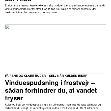
Et skinnende resultat kræver ikke et kraftigt middel. Lær at genkende tegnene på, at dit
vinduespudsemiddel er for stærkt, og få tips til at vælge et mildere alternativ, der
beskytter både glas, rammer og tætningslister.
FÅ RENE OG KLARE RUDER – SELV NÅR KULDEN BIDER
Vinduespudsning i frostvejr –
sådan forhindrer du, at vandet
fryser
Kulde og frost gør vinduespudsning til en udfordring, men med de rette teknikker og
midler kan du undgå, at vandet fryser på ruden. Læs hvordan du får et skinnende