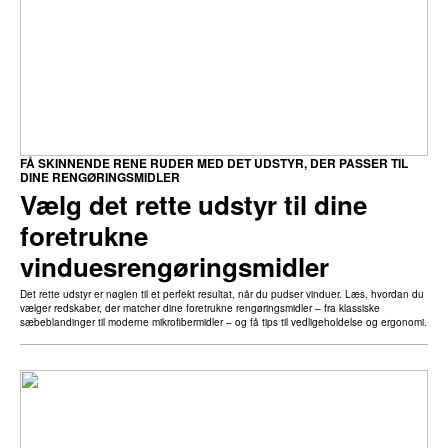
FÅ SKINNENDE RENE RUDER MED DET UDSTYR, DER PASSER TIL
DINE RENGØRINGSMIDLER
Vælg det rette udstyr til dine
foretrukne
vinduesrengøringsmidler
Det rette udstyr er nøglen til et perfekt resultat, når du pudser vinduer. Læs, hvordan du
vælger redskaber, der matcher dine foretrukne rengøringsmidler – fra klassiske
sæbeblandinger til moderne mikrofibermidler – og få tips til vedligeholdelse og ergonomi.