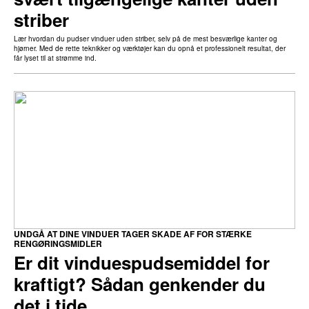
striber
Lær hvordan du pudser vinduer uden striber, selv på de mest besværlige kanter og
hjørner. Med de rette teknikker og værktøjer kan du opnå et professionelt resultat, der
får lyset til at strømme ind.
UNDGÅ AT DINE VINDUER TAGER SKADE AF FOR STÆRKE
RENGØRINGSMIDLER
Er dit vinduespudsemiddel for
kraftigt? Sådan genkender du
det i tide