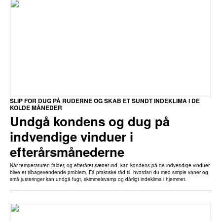
SLIP FOR DUG PÅ RUDERNE OG SKAB ET SUNDT INDEKLIMA I DE
KOLDE MÅNEDER
Undgå kondens og dug på
indvendige vinduer i
efterårsmånederne
Når temperaturen falder, og efteråret sætter ind, kan kondens på de indvendige vinduer
blive et tilbagevendende problem. Få praktiske råd til, hvordan du med simple vaner og
små justeringer kan undgå fugt, skimmelsvamp og dårligt indeklima i hjemmet.