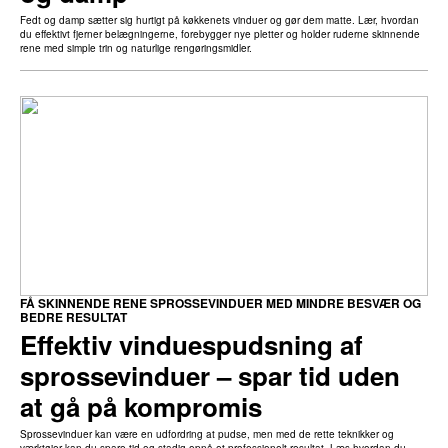
Fedt og damp sætter sig hurtigt på køkkenets vinduer og gør dem matte. Lær, hvordan
du effektivt fjerner belægningerne, forebygger nye pletter og holder ruderne skinnende
rene med simple trin og naturlige rengøringsmidler.
FÅ SKINNENDE RENE SPROSSEVINDUER MED MINDRE BESVÆR OG
BEDRE RESULTAT
Effektiv vinduespudsning af
sprossevinduer – spar tid uden
at gå på kompromis
Sprossevinduer kan være en udfordring at pudse, men med de rette teknikker og