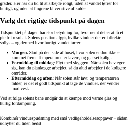
grader. Her har du tid til at arbejde roligt, uden at vandet tørrer for
hurtigt, og uden at fingrene bliver stive af kulde.
Vælg det rigtige tidspunkt på dagen
Tidspunktet på dagen har stor betydning for, hvor nemt det er at få et
pletfrit resultat. Solens position afgør, hvilke vinduer der er i direkte
sollys – og dermed hvor hurtigt vandet tørrer.
Morgen
: Start på den side af huset, hvor solen endnu ikke er
kommet frem. Temperaturen er lavere, og glasset køligt.
Formiddag til middag
: Flyt med skyggen. Når solen bevæger
sig, kan du planlægge arbejdet, så du altid arbejder i de køligere
områder.
Eftermiddag og aften
: Når solen står lavt, og temperaturen
falder, er det et godt tidspunkt at tage de vinduer, der vender
mod vest.
Ved at følge solens bane undgår du at kæmpe mod varme glas og
hurtig fordampning.
Kombinér vinduespudsning med små vedligeholdelsesopgaver – sådan
udnytter du tiden bedst