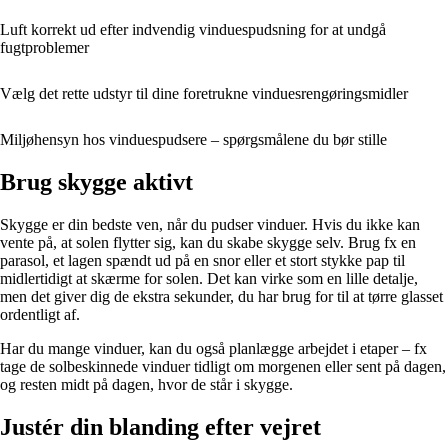
Luft korrekt ud efter indvendig vinduespudsning for at undgå
fugtproblemer
Vælg det rette udstyr til dine foretrukne vinduesrengøringsmidler
Miljøhensyn hos vinduespudsere – spørgsmålene du bør stille
Brug skygge aktivt
Skygge er din bedste ven, når du pudser vinduer. Hvis du ikke kan
vente på, at solen flytter sig, kan du skabe skygge selv. Brug fx en
parasol, et lagen spændt ud på en snor eller et stort stykke pap til
midlertidigt at skærme for solen. Det kan virke som en lille detalje,
men det giver dig de ekstra sekunder, du har brug for til at tørre glasset
ordentligt af.
Har du mange vinduer, kan du også planlægge arbejdet i etaper – fx
tage de solbeskinnede vinduer tidligt om morgenen eller sent på dagen,
og resten midt på dagen, hvor de står i skygge.
Justér din blanding efter vejret