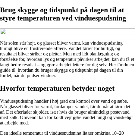
Brug skygge og tidspunkt på dagen til at
styre temperaturen ved vinduespudsning
Når solen står højt, og glasset bliver varmt, kan vinduespudsning
hurtigt blive en frustrerende affære. Vandet tørrer for hurtigt, og
resultatet bliver striber og pletter. Men med lidt planlægning og
forståelse for, hvordan lys og temperatur påvirker arbejdet, kan du få et
langt bedre resultat – og gøre arbejdet lettere for dig selv. Her får du en
guide til, hvordan du bruger skygge og tidspunkt på dagen til din
fordel, når du pudser vinduer.
Hvorfor temperaturen betyder noget
Vinduespudsning handler i høj grad om kontrol over vand og sæbe.
Når glasset bliver for varmt, fordamper vandet, før du når at tørre det
af. Det efterlader skjolder, især hvis du bruger almindeligt postevand
med kalk. Omvendt kan for koldt vejr gøre vandet tungt og vanskeligt
at arbejde med.
Den ideelle temperatur til vinduespudsning ligger omkring 10–20