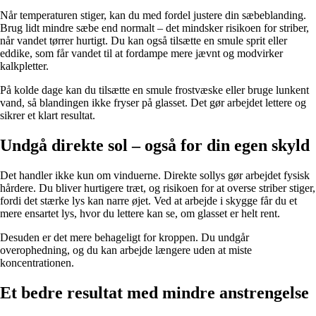
Når temperaturen stiger, kan du med fordel justere din sæbeblanding.
Brug lidt mindre sæbe end normalt – det mindsker risikoen for striber,
når vandet tørrer hurtigt. Du kan også tilsætte en smule sprit eller
eddike, som får vandet til at fordampe mere jævnt og modvirker
kalkpletter.
På kolde dage kan du tilsætte en smule frostvæske eller bruge lunkent
vand, så blandingen ikke fryser på glasset. Det gør arbejdet lettere og
sikrer et klart resultat.
Undgå direkte sol – også for din egen skyld
Det handler ikke kun om vinduerne. Direkte sollys gør arbejdet fysisk
hårdere. Du bliver hurtigere træt, og risikoen for at overse striber stiger,
fordi det stærke lys kan narre øjet. Ved at arbejde i skygge får du et
mere ensartet lys, hvor du lettere kan se, om glasset er helt rent.
Desuden er det mere behageligt for kroppen. Du undgår
overophedning, og du kan arbejde længere uden at miste
koncentrationen.
Et bedre resultat med mindre anstrengelse