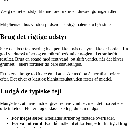
Vælg det rette udstyr til dine foretrukne vinduesrengøringsmidler
Miljøhensyn hos vinduespudsere – spørgsmålene du bør stille
Brug det rigtige udstyr
Selv den bedste dosering hjælper ikke, hvis udstyret ikke er i orden. En
god vinduesskraber og en mikrofiberklud er nøglen til et stribefrit
resultat. Brug en spand med rent vand, og skift vandet, når det bliver
grumset – ellers fordeler du bare snavset igen.
Et tip er at bruge to klude: én til at vaske med og én tør til at polere
efter. Det giver et klart og blankt resultat uden rester af middel.
Undgå de typiske fejl
Mange tror, at mere middel giver renere vinduer, men det modsatte er
ofte tilfældet. Her er nogle klassiske fejl, du kan undgå:
For meget sæbe:
Efterlader striber og fedtede overflader.
For varmt vand:
Kan få midlet til at fordampe for hurtigt. Brug