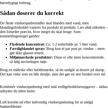
bæredygtigt forbrug.
Sådan doserer du korrekt
De fleste vinduespudsemidler skal blandes med vand, men
blandingsforholdet varierer fra produkt til produkt. Læs altid etiketten –
den fortæller præcist, hvor meget du skal bruge. Som
tommelfingerregel gælder:
Flydende koncentrat:
Ca. 1-2 teskefulde pr. 5 liter vand.
Færdigblandet spray:
Brug kun et par pust pr. vindue – mere
gør ikke glasset renere.
Miljømærkede produkter:
Disse er ofte mere koncentrerede,
så følg anvisningen nøje.
Brug en måleske eller hældemærke, så du undgår at dosere på slump.
Det kan virke som en lille detalje, men det gør en stor forskel over tid.
Kombinér vinduespudsning med små vedligeholdelsesopgaver – sådan
udnytter du tiden bedst
Luft korrekt ud efter indvendig vinduespudsning for at undgå
fugtproblemer