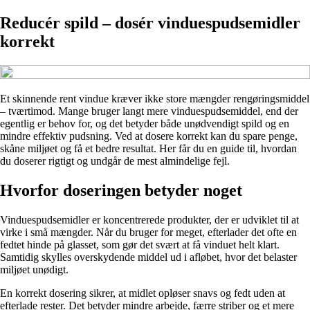
Reducér spild – dosér vinduespudsemidler
korrekt
Et skinnende rent vindue kræver ikke store mængder rengøringsmiddel
– tværtimod. Mange bruger langt mere vinduespudsemiddel, end der
egentlig er behov for, og det betyder både unødvendigt spild og en
mindre effektiv pudsning. Ved at dosere korrekt kan du spare penge,
skåne miljøet og få et bedre resultat. Her får du en guide til, hvordan
du doserer rigtigt og undgår de mest almindelige fejl.
Hvorfor doseringen betyder noget
Vinduespudsemidler er koncentrerede produkter, der er udviklet til at
virke i små mængder. Når du bruger for meget, efterlader det ofte en
fedtet hinde på glasset, som gør det svært at få vinduet helt klart.
Samtidig skylles overskydende middel ud i afløbet, hvor det belaster
miljøet unødigt.
En korrekt dosering sikrer, at midlet opløser snavs og fedt uden at
efterlade rester. Det betyder mindre arbejde, færre striber og et mere