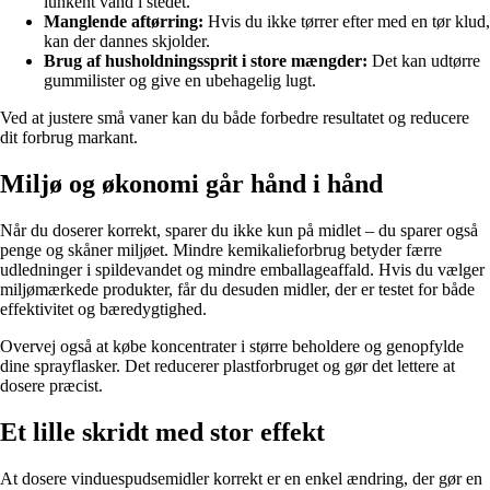
lunkent vand i stedet.
Manglende aftørring:
Hvis du ikke tørrer efter med en tør klud,
kan der dannes skjolder.
Brug af husholdningssprit i store mængder:
Det kan udtørre
gummilister og give en ubehagelig lugt.
Ved at justere små vaner kan du både forbedre resultatet og reducere
dit forbrug markant.
Miljø og økonomi går hånd i hånd
Når du doserer korrekt, sparer du ikke kun på midlet – du sparer også
penge og skåner miljøet. Mindre kemikalieforbrug betyder færre
udledninger i spildevandet og mindre emballageaffald. Hvis du vælger
miljømærkede produkter, får du desuden midler, der er testet for både
effektivitet og bæredygtighed.
Overvej også at købe koncentrater i større beholdere og genopfylde
dine sprayflasker. Det reducerer plastforbruget og gør det lettere at
dosere præcist.
Et lille skridt med stor effekt
At dosere vinduespudsemidler korrekt er en enkel ændring, der gør en