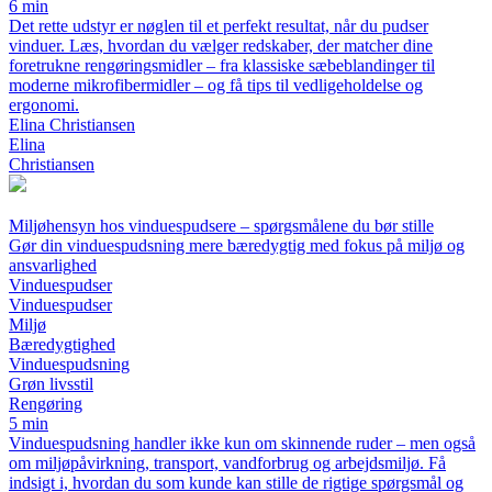
6 min
Det rette udstyr er nøglen til et perfekt resultat, når du pudser
vinduer. Læs, hvordan du vælger redskaber, der matcher dine
foretrukne rengøringsmidler – fra klassiske sæbeblandinger til
moderne mikrofibermidler – og få tips til vedligeholdelse og
ergonomi.
Elina Christiansen
Elina
Christiansen
Miljøhensyn hos vinduespudsere – spørgsmålene du bør stille
Gør din vinduespudsning mere bæredygtig med fokus på miljø og
ansvarlighed
Vinduespudser
Vinduespudser
Miljø
Bæredygtighed
Vinduespudsning
Grøn livsstil
Rengøring
5 min
Vinduespudsning handler ikke kun om skinnende ruder – men også
om miljøpåvirkning, transport, vandforbrug og arbejdsmiljø. Få
indsigt i, hvordan du som kunde kan stille de rigtige spørgsmål og