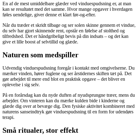
En af de mest umiddelbare glæder ved vinduespudsning er, at man
kan se resultatet med det samme. Hvor mange opgaver i hverdagen
føles uendelige, giver denne et klart før-og-efter.
Når du træder et skridt tilbage og ser solen skinne gennem et vindue,
du selv har gjort skinnende rent, opstår en følelse af stolthed og
tilfredshed. Det er håndgribeligt bevis på din indsats – og det kan
give et lille boost af selvtillid og glæde.
Naturen som medspiller
Udvendig vinduespudsning foregår i kontakt med omgivelserne. Du
mærker vinden, hører fuglene og ser årstidernes skiften tæt på. Det
gør arbejdet til mere end blot en praktisk opgave – det bliver en
oplevelse i sig selv.
På en forårsdag kan du nyde duften af nyudsprungne træer, mens du
arbejder. Om vinteren kan du mærke kulden bide i kinderne og
glæde dig over at bevæge dig. Den fysiske aktivitet kombineret med
naturens sanseindtryk gør vinduespudsning til en form for udendørs
terapi.
Små ritualer, stor effekt