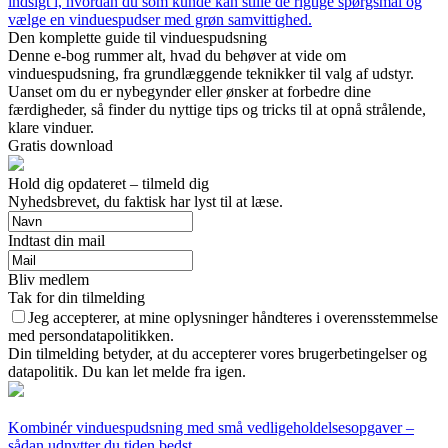
indsigt i, hvordan du som kunde kan stille de rigtige spørgsmål og
vælge en vinduespudser med grøn samvittighed.
Den komplette guide til vinduespudsning
Denne e-bog rummer alt, hvad du behøver at vide om
vinduespudsning, fra grundlæggende teknikker til valg af udstyr.
Uanset om du er nybegynder eller ønsker at forbedre dine
færdigheder, så finder du nyttige tips og tricks til at opnå strålende,
klare vinduer.
Gratis download
Hold dig opdateret – tilmeld dig
Nyhedsbrevet, du faktisk har lyst til at læse.
Indtast din mail
Bliv medlem
Tak for din tilmelding
Jeg accepterer, at mine oplysninger håndteres i overensstemmelse
med persondatapolitikken.
Din tilmelding betyder, at du accepterer vores brugerbetingelser og
datapolitik. Du kan let melde fra igen.
Kombinér vinduespudsning med små vedligeholdelsesopgaver –
sådan udnytter du tiden bedst