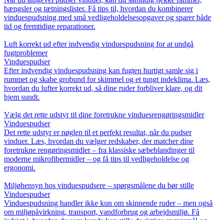
hængsler og tætningslister. Få tips til, hvordan du kombinerer
vinduespudsning med små vedligeholdelsesopgaver og sparer både
tid og fremtidige reparationer.
Luft korrekt ud efter indvendig vinduespudsning for at undgå
fugtproblemer
Vinduespudser
Efter indvendig vinduespudsning kan fugten hurtigt samle sig i
rummet og skabe grobund for skimmel og et tungt indeklima. Læs,
hvordan du lufter korrekt ud, så dine ruder forbliver klare, og dit
hjem sundt.
Vælg det rette udstyr til dine foretrukne vinduesrengøringsmidler
Vinduespudser
Det rette udstyr er nøglen til et perfekt resultat, når du pudser
vinduer. Læs, hvordan du vælger redskaber, der matcher dine
foretrukne rengøringsmidler – fra klassiske sæbeblandinger til
moderne mikrofibermidler – og få tips til vedligeholdelse og
ergonomi.
Miljøhensyn hos vinduespudsere – spørgsmålene du bør stille
Vinduespudser
Vinduespudsning handler ikke kun om skinnende ruder – men også
om miljøpåvirkning, transport, vandforbrug og arbejdsmiljø. Få