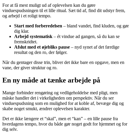
For at få mest muligt ud af oplevelsen kan du gøre
vinduespudsningen til et lille ritual. Sæt tid af, find dit udstyr frem,
og arbejd i et roligt tempo.
Start med forberedelsen
– bland vandet, find kluden, og gør
dig klar.
Arbejd systematisk
– ét vindue ad gangen, så du kan se
fremskridtet.
Afslut med et øjebliks pause
– nyd synet af det færdige
resultat og den ro, der følger.
Når du gentager disse trin, bliver det ikke bare en opgave, men en
vane, der giver struktur og ro.
En ny måde at tænke arbejde på
Mange forbinder rengøring og vedligeholdelse med pligt, men
måske handler det i virkeligheden om perspektiv. Når du ser
vinduespudsning som en mulighed for at koble af, bevæge dig og
skabe noget smukt, ændrer oplevelsen karakter.
Det er ikke længere et “skal”, men et “kan” – en lille pause fra
hverdagens tempo, hvor du både gør noget godt for hjemmet og for
dig selv.