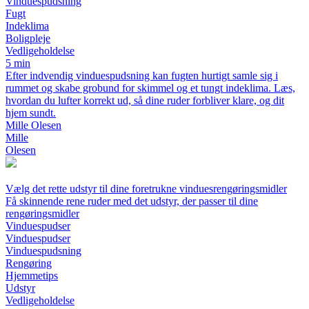
Vinduespudsning
Fugt
Indeklima
Boligpleje
Vedligeholdelse
5 min
Efter indvendig vinduespudsning kan fugten hurtigt samle sig i
rummet og skabe grobund for skimmel og et tungt indeklima. Læs,
hvordan du lufter korrekt ud, så dine ruder forbliver klare, og dit
hjem sundt.
Mille Olesen
Mille
Olesen
Vælg det rette udstyr til dine foretrukne vinduesrengøringsmidler
Få skinnende rene ruder med det udstyr, der passer til dine
rengøringsmidler
Vinduespudser
Vinduespudser
Vinduespudsning
Rengøring
Hjemmetips
Udstyr
Vedligeholdelse