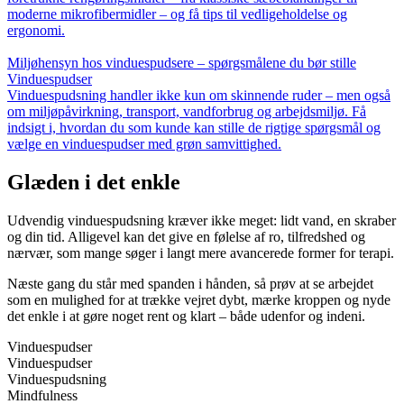
moderne mikrofibermidler – og få tips til vedligeholdelse og
ergonomi.
Miljøhensyn hos vinduespudsere – spørgsmålene du bør stille
Vinduespudser
Vinduespudsning handler ikke kun om skinnende ruder – men også
om miljøpåvirkning, transport, vandforbrug og arbejdsmiljø. Få
indsigt i, hvordan du som kunde kan stille de rigtige spørgsmål og
vælge en vinduespudser med grøn samvittighed.
Glæden i det enkle
Udvendig vinduespudsning kræver ikke meget: lidt vand, en skraber
og din tid. Alligevel kan det give en følelse af ro, tilfredshed og
nærvær, som mange søger i langt mere avancerede former for terapi.
Næste gang du står med spanden i hånden, så prøv at se arbejdet
som en mulighed for at trække vejret dybt, mærke kroppen og nyde
det enkle i at gøre noget rent og klart – både udenfor og indeni.
Vinduespudser
Vinduespudser
Vinduespudsning
Mindfulness