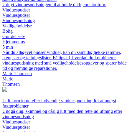
Udnyt vinduespudsningen til at holde dit hjem i topform
Vinduespudser
Vinduespudser
Vinduespudsning
Vedligeholdelse
Bolig
Gør det selv
Hjemmetips
5 min
Når du alligevel pudser vinduer, kan du samtidig tjekke rammer,
hængsler og tætningslister. Få tips til, hvordan du kombinerer
vinduespudsning med små vedligeholdelsesopgaver og sparer både
tid og fremtidige reparationer.
Marie Thomsen
Marie
Thomsen
Luft korrekt ud efter indvendig vinduespudsning for at undgå
fugtproblemer
Undgå dug, skimmel og dårlig luft med den rette udluftning efter
vinduespudsning
Vinduespudser
Vinduespudser