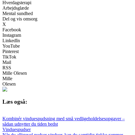
Hverdagsterapi
Arbejdsglæde
Mental sundhed
Del og vis omsorg
X
Facebook
Instagram
LinkedIn
YouTube
Pinterest
TikTok
Mail
RSS
Mille Olesen
Mille
Olesen
Læs også:
Kombinér vinduespudsning med små vedligeholdelsesopgaver –
sådan udnytter du tiden bedst
Vinduespudser
Når du alligevel pudser vinduer, kan du samtidig tjekke rammer,