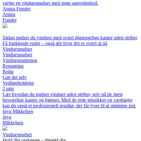
vælge en vinduespudser med grøn samvittighed.
Amira Funder
Amira
Funder
Sådan pudser du vinduer med svært tilgængelige kanter uden striber
Få funklende ruder – også dér hvor det er svært at nå
Vinduespudser
Vinduespudser
Vinduespudsning
Rengøring
Bolig
Gør det selv
Vedligeholdelse
2 min
Lær hvordan du pudser vinduer uden striber, selv på de mest
besværlige kanter og hjørner. Med de rette teknikker og værktøjer
kan du opnå et professionelt resultat, der får lyset til at strømme ind.
Jaya Mikkelsen
Jaya
Mikkelsen
Vinduespudser
Hold dig opdateret – tilmeld dig