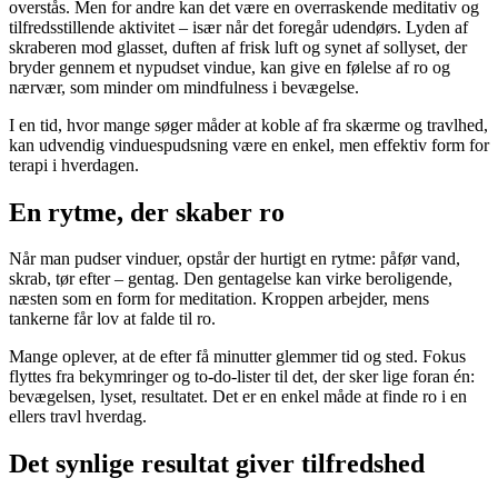
overstås. Men for andre kan det være en overraskende meditativ og
tilfredsstillende aktivitet – især når det foregår udendørs. Lyden af
skraberen mod glasset, duften af frisk luft og synet af sollyset, der
bryder gennem et nypudset vindue, kan give en følelse af ro og
nærvær, som minder om mindfulness i bevægelse.
I en tid, hvor mange søger måder at koble af fra skærme og travlhed,
kan udvendig vinduespudsning være en enkel, men effektiv form for
terapi i hverdagen.
En rytme, der skaber ro
Når man pudser vinduer, opstår der hurtigt en rytme: påfør vand,
skrab, tør efter – gentag. Den gentagelse kan virke beroligende,
næsten som en form for meditation. Kroppen arbejder, mens
tankerne får lov at falde til ro.
Mange oplever, at de efter få minutter glemmer tid og sted. Fokus
flyttes fra bekymringer og to-do-lister til det, der sker lige foran én:
bevægelsen, lyset, resultatet. Det er en enkel måde at finde ro i en
ellers travl hverdag.
Det synlige resultat giver tilfredshed