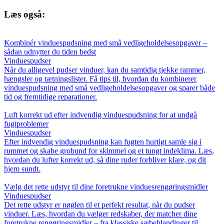
Læs også:
Kombinér vinduespudsning med små vedligeholdelsesopgaver –
sådan udnytter du tiden bedst
Vinduespudser
Når du alligevel pudser vinduer, kan du samtidig tjekke rammer,
hængsler og tætningslister. Få tips til, hvordan du kombinerer
vinduespudsning med små vedligeholdelsesopgaver og sparer både
tid og fremtidige reparationer.
Luft korrekt ud efter indvendig vinduespudsning for at undgå
fugtproblemer
Vinduespudser
Efter indvendig vinduespudsning kan fugten hurtigt samle sig i
rummet og skabe grobund for skimmel og et tungt indeklima. Læs,
hvordan du lufter korrekt ud, så dine ruder forbliver klare, og dit
hjem sundt.
Vælg det rette udstyr til dine foretrukne vinduesrengøringsmidler
Vinduespudser
Det rette udstyr er nøglen til et perfekt resultat, når du pudser
vinduer. Læs, hvordan du vælger redskaber, der matcher dine
foretrukne rengøringsmidler – fra klassiske sæbeblandinger til