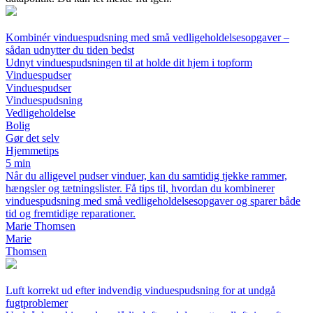
Kombinér vinduespudsning med små vedligeholdelsesopgaver –
sådan udnytter du tiden bedst
Udnyt vinduespudsningen til at holde dit hjem i topform
Vinduespudser
Vinduespudser
Vinduespudsning
Vedligeholdelse
Bolig
Gør det selv
Hjemmetips
5 min
Når du alligevel pudser vinduer, kan du samtidig tjekke rammer,
hængsler og tætningslister. Få tips til, hvordan du kombinerer
vinduespudsning med små vedligeholdelsesopgaver og sparer både
tid og fremtidige reparationer.
Marie Thomsen
Marie
Thomsen
Luft korrekt ud efter indvendig vinduespudsning for at undgå
fugtproblemer