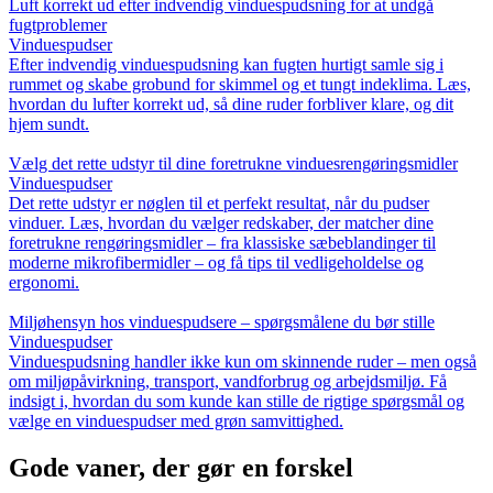
Luft korrekt ud efter indvendig vinduespudsning for at undgå
fugtproblemer
Vinduespudser
Efter indvendig vinduespudsning kan fugten hurtigt samle sig i
rummet og skabe grobund for skimmel og et tungt indeklima. Læs,
hvordan du lufter korrekt ud, så dine ruder forbliver klare, og dit
hjem sundt.
Vælg det rette udstyr til dine foretrukne vinduesrengøringsmidler
Vinduespudser
Det rette udstyr er nøglen til et perfekt resultat, når du pudser
vinduer. Læs, hvordan du vælger redskaber, der matcher dine
foretrukne rengøringsmidler – fra klassiske sæbeblandinger til
moderne mikrofibermidler – og få tips til vedligeholdelse og
ergonomi.
Miljøhensyn hos vinduespudsere – spørgsmålene du bør stille
Vinduespudser
Vinduespudsning handler ikke kun om skinnende ruder – men også
om miljøpåvirkning, transport, vandforbrug og arbejdsmiljø. Få
indsigt i, hvordan du som kunde kan stille de rigtige spørgsmål og
vælge en vinduespudser med grøn samvittighed.
Gode vaner, der gør en forskel