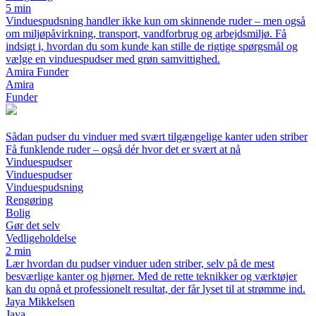
5 min
Vinduespudsning handler ikke kun om skinnende ruder – men også
om miljøpåvirkning, transport, vandforbrug og arbejdsmiljø. Få
indsigt i, hvordan du som kunde kan stille de rigtige spørgsmål og
vælge en vinduespudser med grøn samvittighed.
Amira Funder
Amira
Funder
Sådan pudser du vinduer med svært tilgængelige kanter uden striber
Få funklende ruder – også dér hvor det er svært at nå
Vinduespudser
Vinduespudser
Vinduespudsning
Rengøring
Bolig
Gør det selv
Vedligeholdelse
2 min
Lær hvordan du pudser vinduer uden striber, selv på de mest
besværlige kanter og hjørner. Med de rette teknikker og værktøjer
kan du opnå et professionelt resultat, der får lyset til at strømme ind.
Jaya Mikkelsen
Jaya