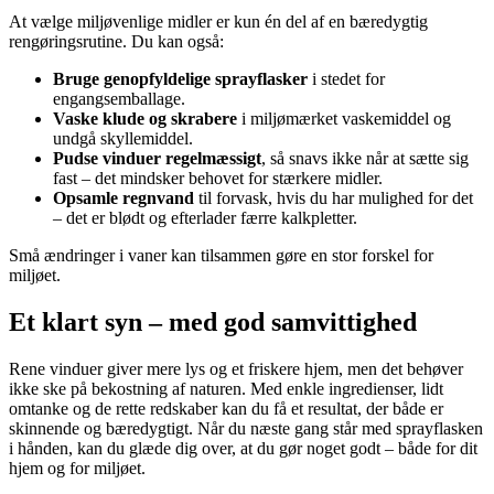
At vælge miljøvenlige midler er kun én del af en bæredygtig
rengøringsrutine. Du kan også:
Bruge genopfyldelige sprayflasker
i stedet for
engangsemballage.
Vaske klude og skrabere
i miljømærket vaskemiddel og
undgå skyllemiddel.
Pudse vinduer regelmæssigt
, så snavs ikke når at sætte sig
fast – det mindsker behovet for stærkere midler.
Opsamle regnvand
til forvask, hvis du har mulighed for det
– det er blødt og efterlader færre kalkpletter.
Små ændringer i vaner kan tilsammen gøre en stor forskel for
miljøet.
Et klart syn – med god samvittighed
Rene vinduer giver mere lys og et friskere hjem, men det behøver
ikke ske på bekostning af naturen. Med enkle ingredienser, lidt
omtanke og de rette redskaber kan du få et resultat, der både er
skinnende og bæredygtigt. Når du næste gang står med sprayflasken
i hånden, kan du glæde dig over, at du gør noget godt – både for dit
hjem og for miljøet.