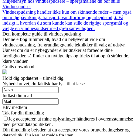
Miljøhensyn hos vinduespudsere – spørgsmålene du bør stille
Vinduespudser
Vinduespudsning handler ikke kun om skinnende ruder – men også
om miljøpåvirkning, transport, vandforbrug og arbejdsmiljø. Få
indsigt i, hvordan du som kunde kan stille de rigtige spørgsmål og
vælge en vinduespudser med grøn samvittighed.
Den komplette guide til vinduespudsning
Denne e-bog rummer alt, hvad du behøver at vide om
vinduespudsning, fra grundlæggende teknikker til valg af udstyr.
Uanset om du er nybegynder eller ønsker at forbedre dine
færdigheder, så finder du nyttige tips og tricks til at opnå strålende,
klare vinduer.
Gratis download
Hold dig opdateret – tilmeld dig
Nyhedsbrevet, du faktisk har lyst til at læse.
Indtast din mail
Bliv medlem
Tak for din tilmelding
Jeg accepterer, at mine oplysninger håndteres i overensstemmelse
med persondatapolitikken.
Din tilmelding betyder, at du accepterer vores brugerbetingelser og
datapolitik. Du kan let melde fra igen.