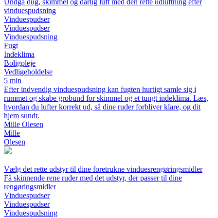
Undgå dug, skimmel og dårlig luft med den rette udluftning efter
vinduespudsning
Vinduespudser
Vinduespudser
Vinduespudsning
Fugt
Indeklima
Boligpleje
Vedligeholdelse
5 min
Efter indvendig vinduespudsning kan fugten hurtigt samle sig i
rummet og skabe grobund for skimmel og et tungt indeklima. Læs,
hvordan du lufter korrekt ud, så dine ruder forbliver klare, og dit
hjem sundt.
Mille Olesen
Mille
Olesen
Vælg det rette udstyr til dine foretrukne vinduesrengøringsmidler
Få skinnende rene ruder med det udstyr, der passer til dine
rengøringsmidler
Vinduespudser
Vinduespudser
Vinduespudsning