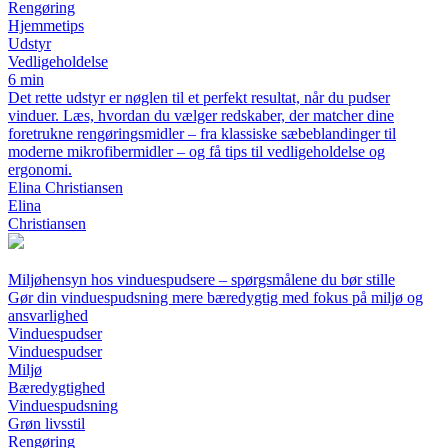
Rengøring
Hjemmetips
Udstyr
Vedligeholdelse
6 min
Det rette udstyr er nøglen til et perfekt resultat, når du pudser
vinduer. Læs, hvordan du vælger redskaber, der matcher dine
foretrukne rengøringsmidler – fra klassiske sæbeblandinger til
moderne mikrofibermidler – og få tips til vedligeholdelse og
ergonomi.
Elina Christiansen
Elina
Christiansen
Miljøhensyn hos vinduespudsere – spørgsmålene du bør stille
Gør din vinduespudsning mere bæredygtig med fokus på miljø og
ansvarlighed
Vinduespudser
Vinduespudser
Miljø
Bæredygtighed
Vinduespudsning
Grøn livsstil
Rengøring