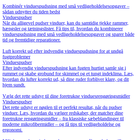
Kombinér vinduespudsning med små vedligeholdelsesopgaver –
sådan udnytter du tiden bedst
Vinduespudser
Når du alligevel pudser vinduer, kan du samtidig tjekke rammer,
hængsler og tætningslister. Få tips til, hvordan du kombinerer
vinduespudsning med små vedligeholdelsesopgaver og sparer både
tid og fremtidige reparationer.
Luft korrekt ud efter indvendig vinduespudsning for at undgå
fugtproblemer
Vinduespudser
Efter indvendig vinduespudsning kan fugten hurtigt samle sig i
rummet og skabe grobund for skimmel og et tungt indeklima. Læs,
hvordan du lufter korrekt ud, så dine ruder forbliver klare, og dit
hjem sundt.
Vælg det rette udstyr til dine foretrukne vinduesrengøringsmidler
Vinduespudser
Det rette udstyr er nøglen til et perfekt resultat, når du pudser
vinduer. Læs, hvordan du vælger redskaber, der matcher dine
foretrukne rengøringsmidler – fra klassiske sæbeblandinger til
moderne mikrofibermidler – og få tips til vedligeholdelse og
ergonomi.