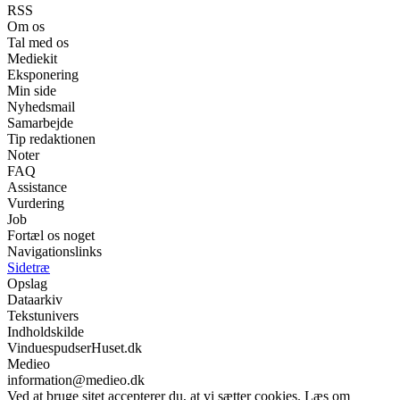
RSS
Om os
Tal med os
Mediekit
Eksponering
Min side
Nyhedsmail
Samarbejde
Tip redaktionen
Noter
FAQ
Assistance
Vurdering
Job
Fortæl os noget
Navigationslinks
Sidetræ
Opslag
Dataarkiv
Tekstunivers
Indholdskilde
VinduespudserHuset.dk
Medieo
information@medieo.dk
Ved at bruge sitet accepterer du, at vi sætter cookies. Læs om