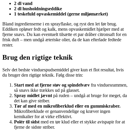
2 dl vand
2 dl husholdningseddike
1 teskefuld opvaskemiddel (gerne miljømærket)
Bland ingredienserne i en sprayflaske, og ryst den let før brug.
Eddiken opløser fedt og kalk, mens opvaskemidlet hjælper med at
fjerne snavs. Du kan eventuelt tilsætte et par dråber citronsaft for en
frisk duft – men undgå æteriske olier, da de kan efterlade fedtede
rester.
Brug den rigtige teknik
Selv det bedste vinduespudsemiddel giver kun et flot resultat, hvis
du bruger den rigtige teknik. Følg disse trin:
Start med at fjerne støv og spindelvæv
fra vinduesrammen,
så snavs ikke trækkes ud på glasset.
Spray midlet jævnt
på ruden – undgå at bruge for meget, da
det kan give striber.
Tør af med en mikrofiberklud eller en gummiskraber.
Mikrofiberklude er genanvendelige og kræver ingen
kemikalier for at virke effektivt.
Polér til sidst
med en tør klud eller et stykke avispapir for at
fjerne de sidste striber.