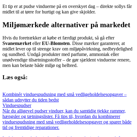
Et tip er at pudse vinduerne på en overskyet dag – direkte sollys får
midlet til at tørre for hurtigt og kan give skjolder.
Miljømærkede alternativer på markedet
Hvis du foretrækker at købe et færdigt produkt, så gå efter
Svanemærket
eller
EU-Blomsten
. Disse mærker garanterer, at
midlet lever op til strenge krav om miljøpåvirkning, nedbrydelighed
og sundhed. Undgå produkter med parfume, ammoniak eller
unødvendige tilsætningsstoffer – de gør sjældent vinduerne renere,
men kan belaste både miljø og helbred.
Læs også:
Kombinér vinduespudsning med små vedligeholdelsesopgaver –
sådan udnytter du tiden bedst
Vinduespudser
Når du alligevel pudser vinduer, kan du samtidig tjekke rammer,
hængsler og tætningslister. Få tips til, hvordan du kombinerer
vinduespudsning med små vedligeholdelsesopgaver og sparer både
tid og fremtidige reparationer.